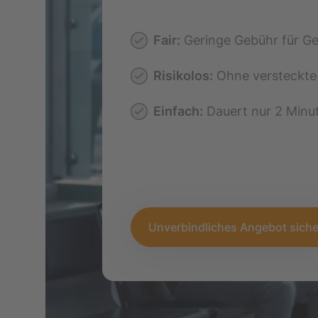
Flugüberbuchung
Fair:
Geringe Gebühr für Ge
Verpasster Anschlu
Risikolos:
Ohne versteckte
Technischer Defek
Einfach:
Dauert nur 2 Minu
Flugzeug
Außergewöhnliche
Umstände
Unverbindliches Angebot sich