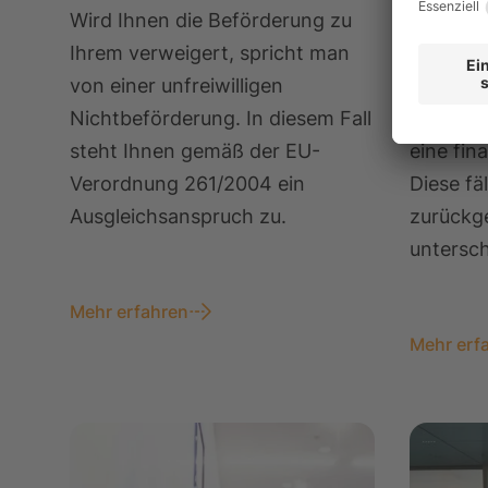
Wird Ihnen die Beförderung zu
Bei ein
Ihrem verweigert, spricht man
gebuchte
von einer unfreiwilligen
Ihnen di
Nichtbeförderung. In diesem Fall
Verordn
steht Ihnen gemäß der EU-
eine fin
Verordnung 261/2004 ein
Diese fäl
Ausgleichsanspruch zu.
zurückg
untersch
Mehr erfahren
Mehr erf