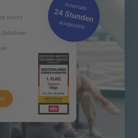
ld sofort
ssflug
 Gebühren
t am
ten
ern