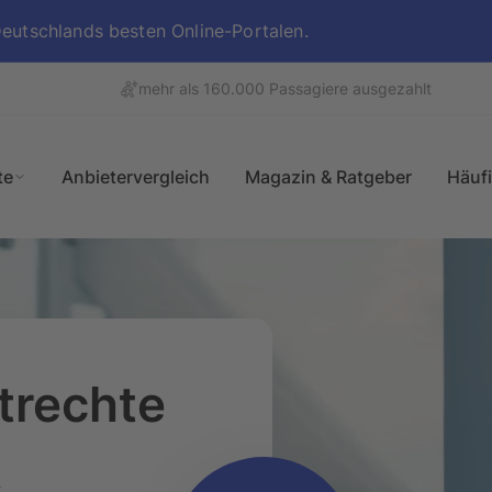
utschlands besten Online-Portalen.
mehr als 160.000 Passagiere ausgezahlt
te
Anbietervergleich
Magazin & Ratgeber
Häuf
Überblick
trechte
k