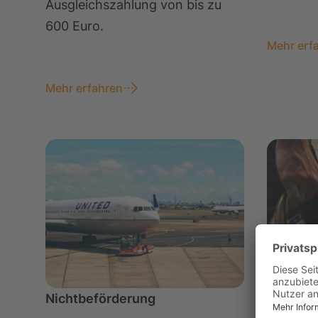
Ausgleichszahlung von bis zu
600 Euro.
Mehr erf
Mehr erfahren
Nichtbeförderung
Downgr