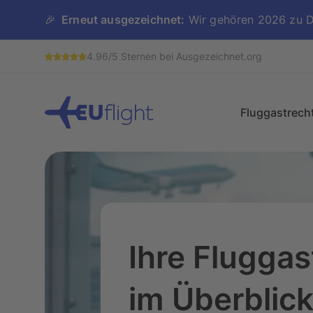
🎉
Erneut ausgezeichnet:
Wir gehören 2026 zu De
4.96/5 Sternen bei Ausgezeichnet.org
Header
Fluggastrech
Fluggastrechte im 
Flugverspätung
Flugausfall
Ihre Fluggas
Flugumbuchung
im Überblic