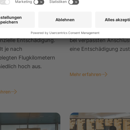
em Downgrade Ihrer
Ihr Zubringerflug ist ver
n Flugklasse sichert
und Sie verpassen Ihren
e EU-Fluggastrechte-
Anschlussflug? Hier erfa
ung einen Anspruch auf
unter welchen Umständ
anzielle Entschädigung.
bei verpassten Anschlus
lt je nach
eine Entschädigung zust
elegten Flugkilometern
iedlich hoch aus.
Mehr erfahren
ahren