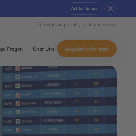
Artikel lesen
Heute eingereicht, heute überwiesen
ige Fragen
Über Uns
Angebot anfordern