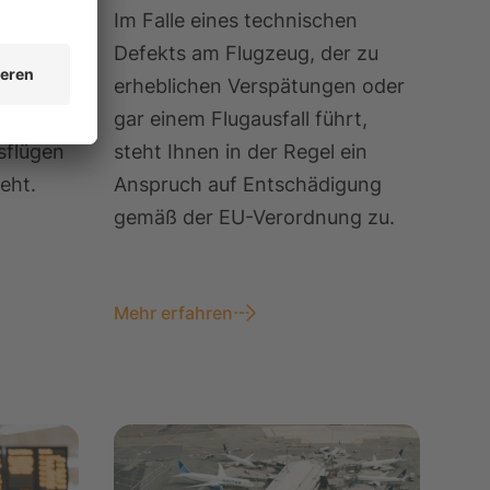
spätet
Im Falle eines technischen
Defekts am Flugzeug, der zu
hren Sie
erheblichen Verspätungen oder
en Ihnen
gar einem Flugausfall führt,
sflügen
steht Ihnen in der Regel ein
eht.
Anspruch auf Entschädigung
gemäß der EU-Verordnung zu.
Mehr erfahren