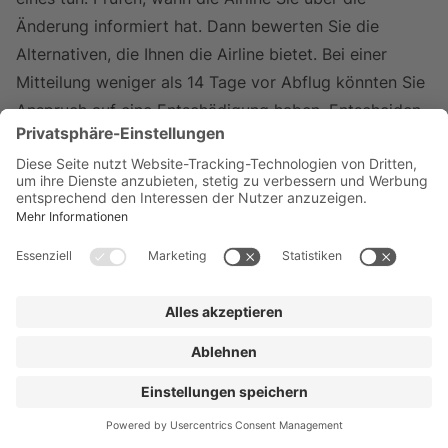
Änderung informiert hat. Dann bewerten Sie die
Alternativen, die Ihnen die Airline bietet. Bei einer
Mitteilung weniger als 14 Tage vor Abflug könnten Sie
Anspruch auf eine Entschädigung haben. Entscheiden
Sie, ob Sie den Ersatzflug annehmen möchten oder,
falls die Umbuchung für Sie unzumutbar ist, die
Erstattung des vollen Ticketpreises verlangen können.
Grundsätzlich gilt, dass Fluggäste, die von einer Flug-
Umbuchung betroffen sind und einen
Ausgleichsanspruch durchsetzen möchten, über eine
bestätigte Buchung für den ursprünglichen Flug
verfügen müssen.
Kann ich mir selbst einen
Ersatzflug buchen?