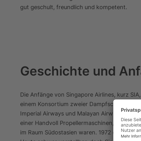
gut geschult, freundlich und kompetent.
Geschichte und Anfa
Die Anfänge von Singapore Airlines, kurz SIA
einem Konsortium zweier Dampfschifffahrtsge
Imperial Airways und Malayan Airways Limited
einer Handvoll Propellermaschinen, deren Zie
im Raum Südostasien waren. 1972 gründete si