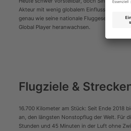
Heute schwer vorstellbar, doch Singapur war 
Akteur mit wenig globalem Einfluss und einer 
genau wie seine nationale Fluggesellschaft, 
Global Player heranwachsen.
Flugziele & Strecke
16.700 Kilometer am Stück: Seit Ende 2018 b
an, den längsten Nonstopflug der Welt. Für 
Stunden und 45 Minuten in der Luft ohne Zwi