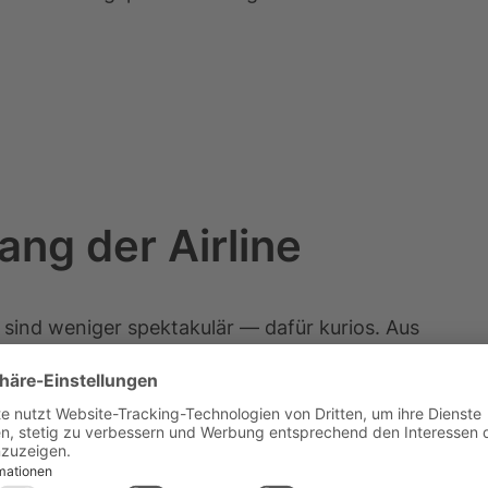
ng der Airline
, sind weniger spektakulär — dafür kurios. Aus
sellschaften und zweier Fluggesellschaften,
, entstand 1947 eine Mini-Fluggesellschaft mit
le vorwiegend ehemalige britische Kolonialstädte
ch daraus dann die heutige Singapore Airlines.