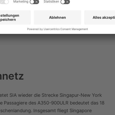
zu der Zeit ein recht unbedeutender, regionaler
überschaubaren Wirtschaft. Der Inselstaat sollte,
über die nächsten Jahrzehnte zu einem wichtigen
nnetz
ietet SIA wieder die Strecke Singapur-New York
die Passagiere des A350-900ULR bedeutet das 18
schenlandung. Insgesamt fliegt
Singapore