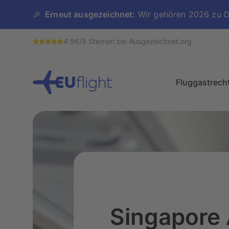
🎉
Erneut ausgezeichnet:
Wir gehören 2026 zu De
4.96/5 Sternen bei Ausgezeichnet.org
Header
Fluggastrech
Fluggastrechte im 
Flugverspätung
Flugausfall
Singapore 
Flugumbuchung