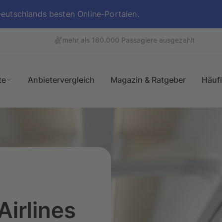
utschlands besten Online-Portalen.
mehr als 160.000 Passagiere ausgezahlt
te
Anbietervergleich
Magazin & Ratgeber
Häuf
Überblick
Airlines