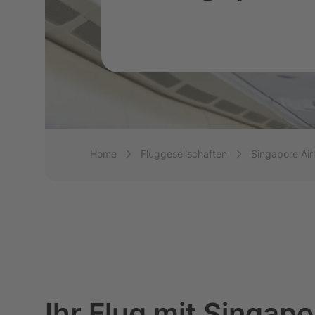
Flugüberbuchung
Verpasster Anschlu
Technischer Defek
Flugzeug
Breadcrumb-Navigation
Home
Fluggesellschaften
Singapore Airl
Außergewöhnliche
Umstände
Ihr Flug mit Singapo