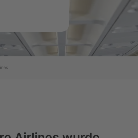
ssflug
t am
ines
re Airlines wurde