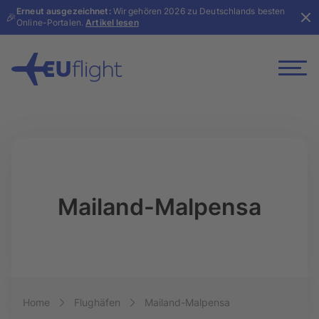
Erneut ausgezeichnet:
Wir gehören 2026 zu Deutschlands besten
🎉
Online-Portalen.
Artikel lesen
Mailand-Malpensa
Breadcrumb-Navigation
Home
Flughäfen
Mailand-Malpensa