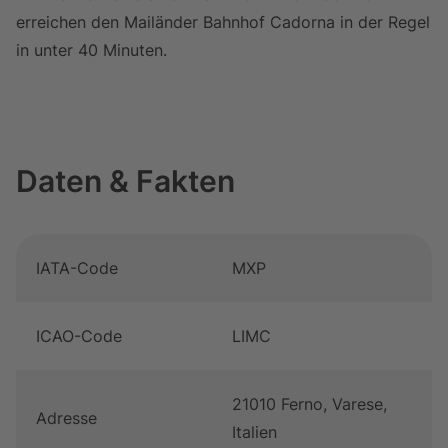
erreichen den Mailänder Bahnhof Cadorna in der Regel
in unter 40 Minuten.
Daten & Fakten
Tabelle überspringen Daten & Fakten, 10 Objekte
Zum Anfang der Tabelle springen
Daten & Fakten
IATA-Code
MXP
ICAO-Code
LIMC
21010 Ferno, Varese,
Adresse
Italien