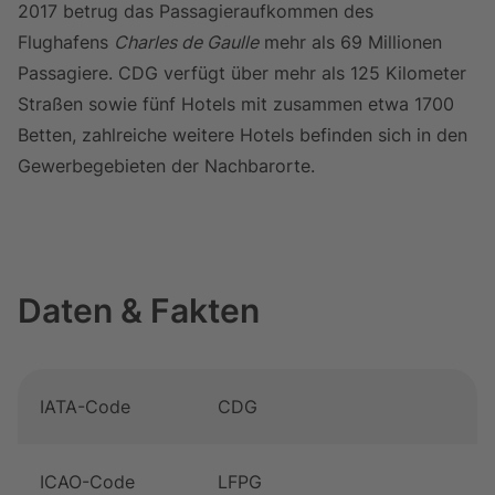
2017 betrug das Passagieraufkommen des
Flughafens
Charles de Gaulle
mehr als 69 Millionen
Passagiere. CDG verfügt über mehr als 125 Kilometer
Straßen sowie fünf Hotels mit zusammen etwa 1700
Betten, zahlreiche weitere Hotels befinden sich in den
Gewerbegebieten der Nachbarorte.
Daten & Fakten
Tabelle überspringen Daten & Fakten, 10 Objekte
Zum Anfang der Tabelle springen
Daten & Fakten
IATA-Code
CDG
ICAO-Code
LFPG