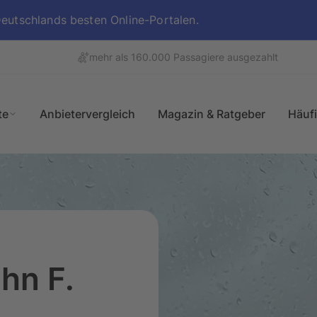
utschlands besten Online-Portalen.
mehr als 160.000 Passagiere ausgezahlt
te
Anbietervergleich
Magazin & Ratgeber
Häuf
Überblick
hn F.