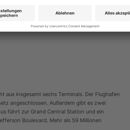
splätze sind direkt oder indirekt vom Flughafen
teht aus insgesamt sechs Terminals. Der Flughafen
snetz angeschlossen. Außerdem gibt es zwei
us führt zur Grand Central Station und ein
efferson Boulevard. Mehr als 59 Millionen