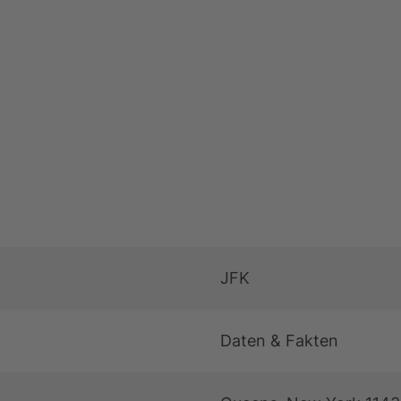
jekte
JFK
Daten & Fakten