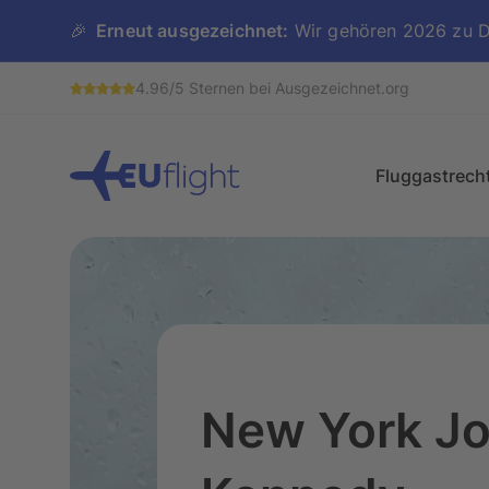
🎉
Erneut ausgezeichnet:
Wir gehören 2026 zu De
4.96/5 Sternen bei Ausgezeichnet.org
Header
Fluggastrech
Fluggastrechte im 
Flugverspätung
Flugausfall
New York Jo
Flugumbuchung