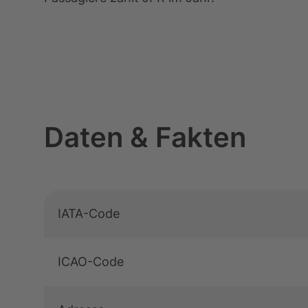
Daten & Fakten
Tabelle überspringen Daten & Fakten, 10 Ob
Zum Anfang der Tabelle springen
Daten & Fakten
IATA-Code
ICAO-Code