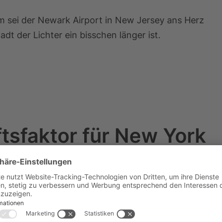
m sei der Newark Airport in New Jersey ans Herz
dt der Lichter ein bisschen länger ist.
tsfaktor für New York
t ist einer der wichtigsten Wirtschaftsfaktoren
ägt etwa 45,7 Milliarden US-Dollar zur