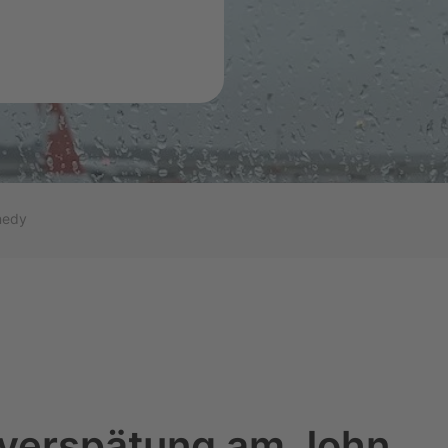
ssflug
t am
nedy
ugverspätung am John