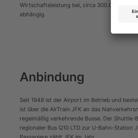
Wirtschaftsleistung bei, circa 300.000 Arbeit
abhängig.
Anbindung
Seit 1948 ist der Airport im Betrieb und bes
ist über die AirTrain JFK an das Nahverkehr
regelmäßig verkehrende Busse. Der Shuttle-B
regionaler Bus Q10 LTD zur U-Bahn-Station J
Passagiere zählt JFK im Jahr.