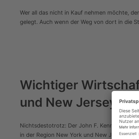
Wer all das nicht in Kauf nehmen möchte, de
gelegt. Auch wenn der Weg von dort in die Sta
Wichtiger Wirtschaf
und New Jersey
Nichtsdestotrotz: Der John F. Kennedy Airpor
in der Region New York und New Jersey. Er tr