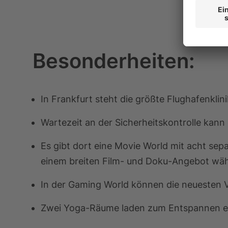
Besonderheiten:
In Frankfurt steht die größte Flughafenklini
Wartezeit an der Sicherheitskontrolle kann
Es gibt dort eine Movie World mit acht sep
einem breiten Film- und Doku-Angebot wä
In der Gaming World können die neuesten V
Zwei Yoga-Räume laden zum Entspannen e