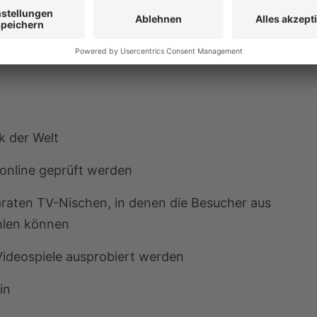
k der Welt
 online geprüft werden
araten TV-Nischen, in denen die Besucher aus
hlen können
ideospiele ausprobiert werden
in