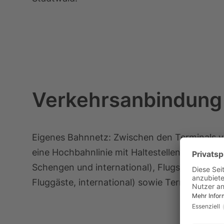
Verkehrsanbindung
Eigenes Bahnnetz: Zwischen den Terminals v
eine Hochbahnlinie mit Haltestellen in Termina
Schengen und international), Flugsteige BC (
Fluggäste, international) sowie Terminal 2 Fl