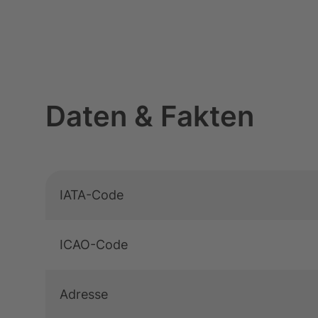
Daten & Fakten
Tabelle überspringen Daten & Fakten, 10 Ob
Zum Anfang der Tabelle springen
Daten & Fakten
IATA-Code
ICAO-Code
Adresse