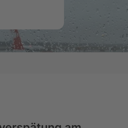
Flugüberbuchung
Verpasster Anschlussflug
Technischer Defekt am
Flugzeug
Außergewöhnliche
Umstände
ugverspätung am