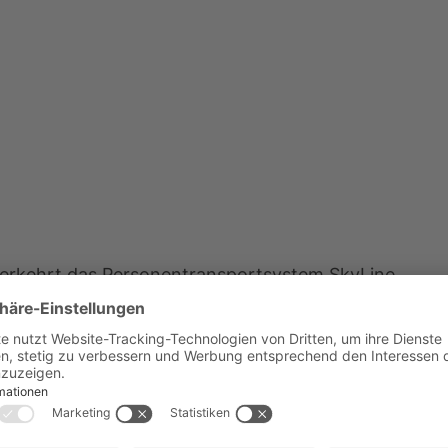
erkehrt das Personentransportsystem SkyLine,
l 1 Flugsteige A/Z (nur für Fluggäste, national,
auch für Besucher) und Flugsteig C (nur für
ugsteige DE.